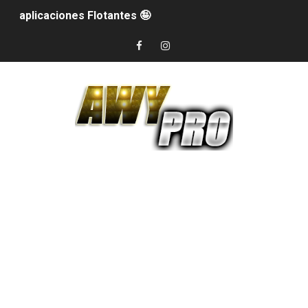
aplicaciones Flotantes 🤪
Fondo de pantalla con agua 😱😱😱
Bordes De Colores 😱😱😱
Como Colocar La Pantalla De Tu Celular Transparente
Descubre las nuevas Funciones De WhatsApp 2025 😱
Broma de la pantalla rota
Teclado bonito 2024
VER MENSAJES ELIMINADOS Mira cualquier mensaje qu
COMO CONVERTIR MI CELULAR EN UN NOKIA
Descarga WhatsApp plus ultima version 😱😱