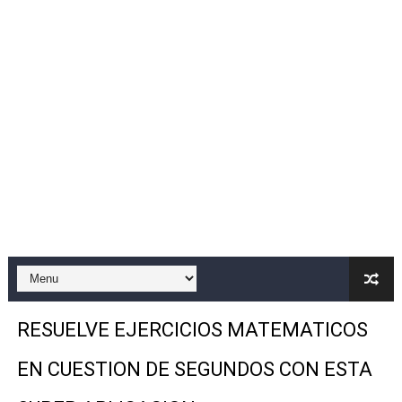
Jeans zziper bloqueo de pantalla
Fondos de pantalla 4d
😍Widgets Súper Bonitos ❤️
🥺❤️Personaliza tu celular bonito 😍🥰✨
Bloqueo Por Cierre 🤩🤩
Teclado Aesthetic
Cómo Saber Quien Te Bloqueo De WhatsApp 😥😥
WhatsApp Estiló IPHONE 2024 Última Versión 😍😍😍
RESUELVE EJERCICIOS MATEMATICOS
Mascotita Virtual
EN CUESTION DE SEGUNDOS CON ESTA
Como Compartir La pantalla De Tu Celular al televisor 