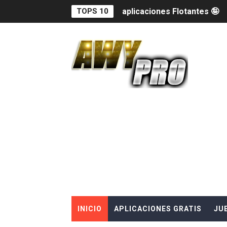
TOPS 10
aplicaciones Flotantes 🤪
Fondo de pantalla con agua
Bordes De Colores 😱😱😱
Como Colocar La Pantalla 
Descubre las nuevas Func
Broma de la pantalla rota
Teclado bonito 2024
VER MENSAJES ELIMINADOS 
COMO CONVERTIR MI CELU
INICIO
APLICACIONES GRATIS
JU
Descarga WhatsApp plus ul