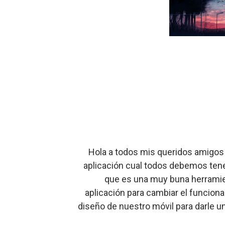
Notificaciones Bonitas 😍
Convierte Tu Android En Un
Efecto viral de embarazo 
Nombre: Mascotas hermos
Como Abrir Cualquier What
Hola a todos mis queridos amigos 
aplicación cual todos debemos tene
que es una muy buna herramien
aplicación para cambiar el funciona
diseño de nuestro móvil para darle un