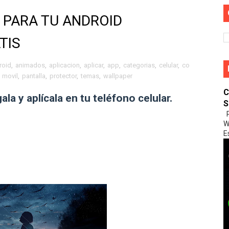
ntalla
 PARA TU ANDROID
TIS
️
roid
,
animados
,
aplicacion
,
aplicar
,
app
,
categorias
,
celular
,
co
,
movil
,
pantalla
,
protector
,
temas
,
wallpaper
 bonito 😍🥰✨
C
a y aplícala en tu teléfono celular.
S
P
W
E
ueo De WhatsApp 😥😥
24 Última Versión 😍😍😍
De Tu Celular al televisor 🤩🤩