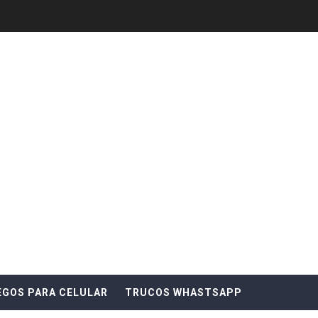
 😱😱😱
De Tu Celular Transparente
iones De WhatsApp 2025 😱😱
Mira cualquier mensaje que te borren
LAR EN UN NOKIA
EGOS PARA CELULAR
TRUCOS WHASTSAPP
tima version 😱😱