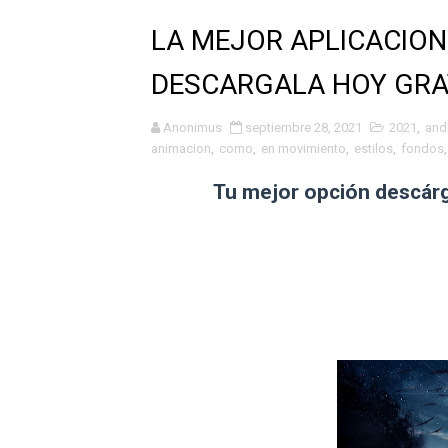
Jeans zziper bloqueo de pa
LA MEJOR APLICACION
Fondos de pantalla 4d
DESCARGALA HOY GRA
😍Widgets Súper Bonitos ❤
Anonimus
septiembre 28, 2021
2021
,
and
animacion
,
como
,
en movimiento
,
estilos
,
fondos
🥺❤️Personaliza tu celular
Tu mejor opción descárgal
Bloqueo Por Cierre 🤩🤩
Teclado Aesthetic
Cómo Saber Quien Te Bloq
WhatsApp Estiló IPHONE 20
Mascotita Virtual
Como Compartir La pantalla 