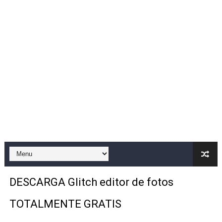
Jeans zziper bloqueo de pantalla
Fondos de pantalla 4d
😍Widgets Súper Bonitos ❤️
🥺❤️Personaliza tu celular bonito 😍🥰✨
Bloqueo Por Cierre 🤩🤩
Teclado Aesthetic
Cómo Saber Quien Te Bloqueo De WhatsApp 😥😥
WhatsApp Estiló IPHONE 2024 Última Versión 😍😍😍
DESCARGA Glitch editor de fotos
Mascotita Virtual
TOTALMENTE GRATIS
Como Compartir La pantalla De Tu Celular al televisor 