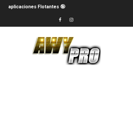
aplicaciones Flotantes 🤪
Fondo de pantalla con agua 😱😱😱
Bordes De Colores 😱😱😱
Como Colocar La Pantalla De Tu Celular Transparente
Descubre las nuevas Funciones De WhatsApp 2025 😱
Broma de la pantalla rota
Teclado bonito 2024
VER MENSAJES ELIMINADOS Mira cualquier mensaje qu
COMO CONVERTIR MI CELULAR EN UN NOKIA
Descarga WhatsApp plus ultima version 😱😱