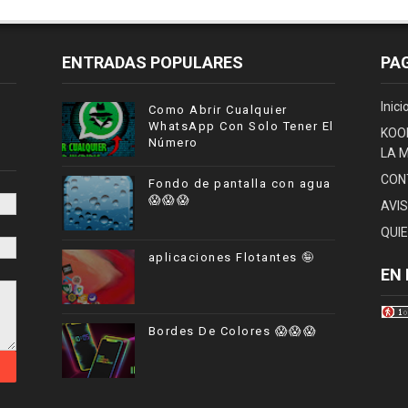
ENTRADAS POPULARES
PA
Inici
Como Abrir Cualquier
WhatsApp Con Solo Tener El
KOO
Número
LA 
CON
Fondo de pantalla con agua
😱😱😱
AVI
QUI
aplicaciones Flotantes 🤪
EN 
Bordes De Colores 😱😱😱