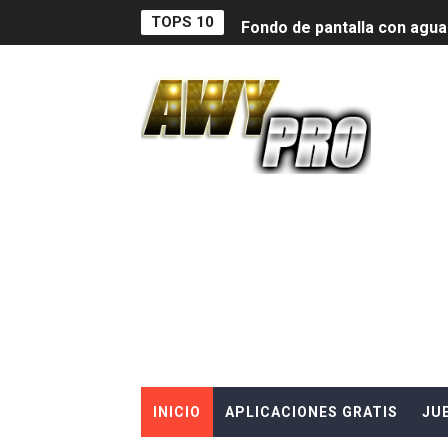
TOPS 10
Fondo de pantalla con agua
Bordes De Colores 😱😱😱
Como Colocar La Pantalla 
Descubre las nuevas Func
Broma de la pantalla rota
Teclado bonito 2024
VER MENSAJES ELIMINADOS 
COMO CONVERTIR MI CELU
Descarga WhatsApp plus ul
INICIO
APLICACIONES GRATIS
JU
Jeans zziper bloqueo de pa