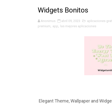
Fondos de pantalla 4d
Widgets Bonitos
😍Widgets Súper Bonitos ❤
Anonimus
abril 09, 2023
aplicaciones grat
premium
,
app
,
las mejores aplicaciones
🥺❤️Personaliza tu celular
Bloqueo Por Cierre 🤩🤩
Teclado Aesthetic
Cómo Saber Quien Te Bloq
WhatsApp Estiló IPHONE 20
Mascotita Virtual
Como Compartir La pantalla 
Elegant Theme, Wallpaper and Widget
Notificaciones Bonitas 😍