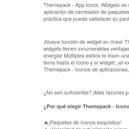
Themepack - App Icons, Widgets es 
Convierte Tu Android En Un
aplicación de cambiador de paquetes 
práctica que puede satisfacer su pant
Efecto viral de embarazo 
Nombre: Mascotas hermos
¡Nueva función de widget en línea! T
Como Abrir Cualquier What
widgets tienen innumerables ventajas!
energía! Múltiples estilos te traen u
aplicaciones Flotantes 🤪
tema hasta el ícono y el widget, ¡el e
Themepack - Iconos de aplicaciones,
¿No son suficientes? ¡Más razones pa
¿Por qué elegir Themepack - Icono
🔥¡Paquetes de íconos exquisitos!