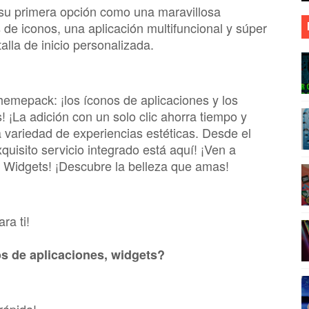
su primera opción como una maravillosa
 iPhone 😱😱
de iconos, una aplicación multifuncional y súper
alla de inicio personalizada.
😍
as ❤️
hemepack: ¡los íconos de aplicaciones y los
sApp Con Solo Tener El Número
 ¡La adición con un solo clic ahorra tiempo y
na variedad de experiencias estéticas. Desde el
xquisito servicio integrado está aquí! ¡Ven a
 Widgets! ¡Descubre la belleza que amas!
ra ti!
s de aplicaciones, widgets?