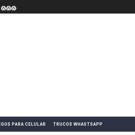
 😱😱😱
De Tu Celular Transparente
iones De WhatsApp 2025 😱😱
Mira cualquier mensaje que te borren
LAR EN UN NOKIA
tima version 😱😱
EGOS PARA CELULAR
TRUCOS WHASTSAPP
ntalla