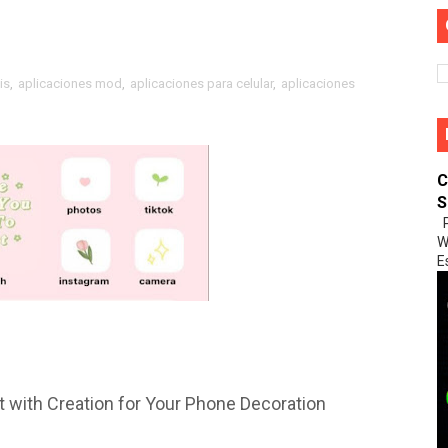
️
is
,
aplicaciones mod
,
aplicaciones para celular
,
aplicaciones
 bonito 😍🥰✨
C
S
P
W
ueo De WhatsApp 😥😥
E
24 Última Versión 😍😍😍
De Tu Celular al televisor 🤩🤩
 with Creation for Your Phone Decoration
😍🌹